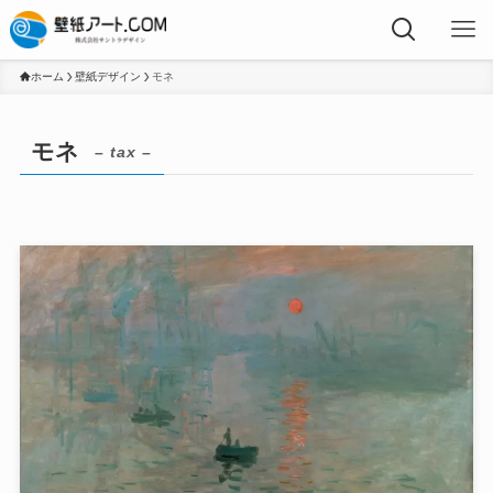
ホーム
壁紙デザイン
モネ
モネ
– tax –