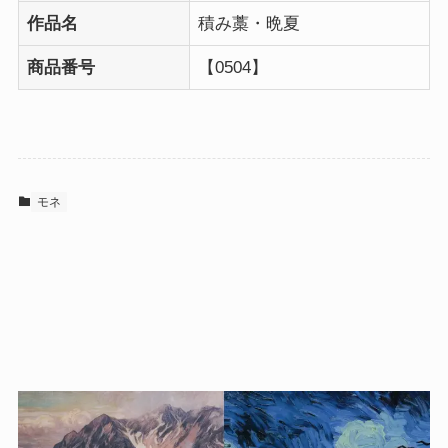
作品名
積み藁・晩夏
商品番号
【0504】
モネ