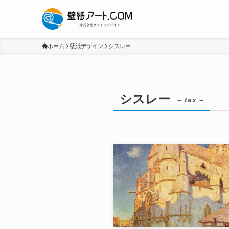
ホーム
壁紙デザイン
シスレー
シスレー
– tax –