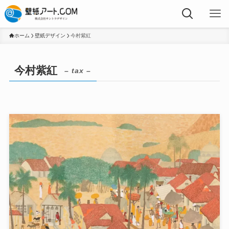
ホーム
壁紙デザイン
今村紫紅
今村紫紅
– tax –