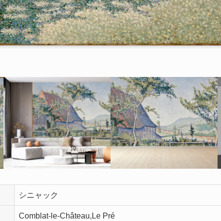
シニャック
Comblat-le-Château,Le Pré