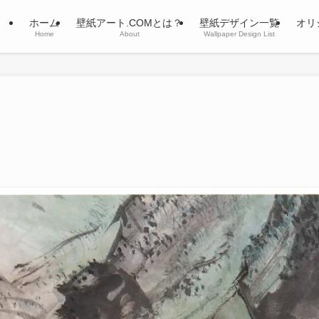
ホーム
壁紙アート.COMとは？
壁紙デザイン一覧
オリ
Home
About
Wallpaper Design List