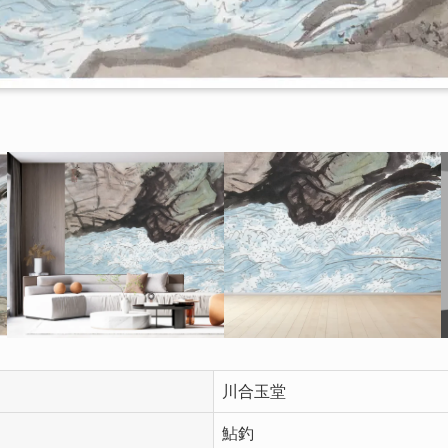
川合玉堂
鮎釣