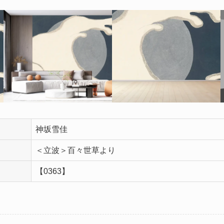
神坂雪佳
＜立波＞百々世草より
【0363】