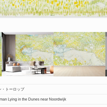
ン・トーロップ
an Lying in the Dunes near Noordwijk