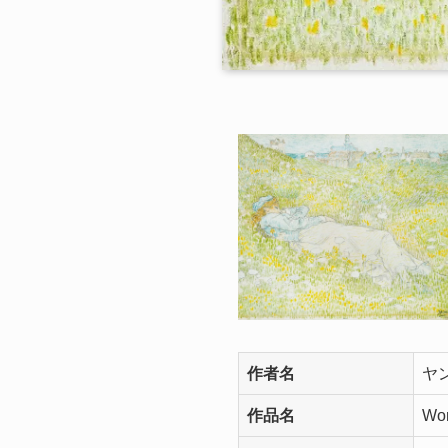
作者名
ヤ
作品名
Wom