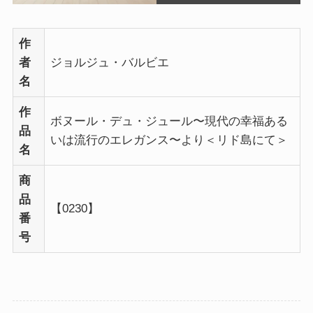
作
者
ジョルジュ・バルビエ
名
作
ボヌール・デュ・ジュール〜現代の幸福ある
品
いは流行のエレガンス〜より＜リド島にて＞
名
商
品
【0230】
番
号