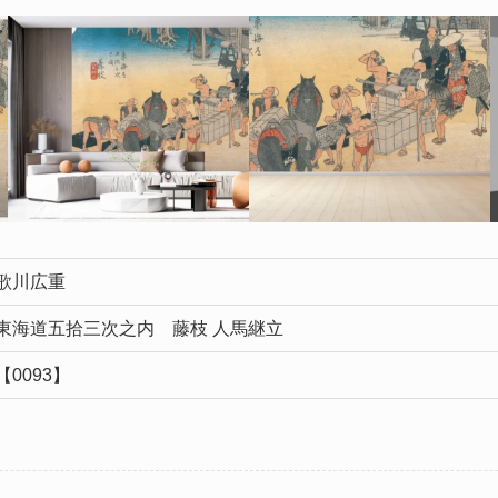
歌川広重
東海道五拾三次之内 藤枝 人馬継立
【0093】