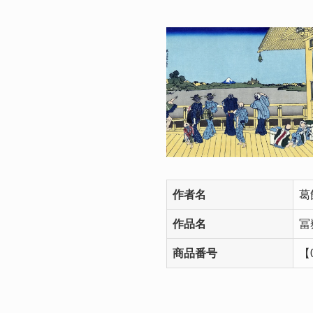
作者名
葛
作品名
冨
商品番号
【