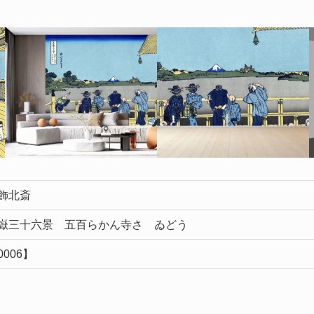
飾北斎
嶽三十六景 五百らかん寺さゞゐどう
0006】