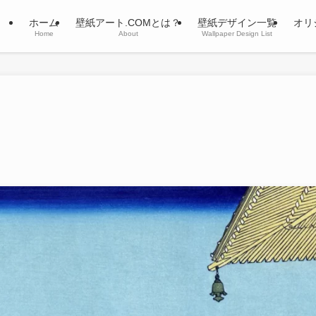
ホーム
壁紙アート.COMとは？
壁紙デザイン一覧
オリ
Home
About
Wallpaper Design List